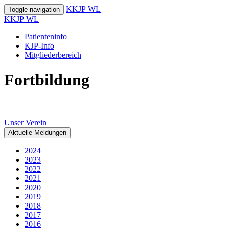
K
KJP
WL
Toggle navigation
K
KJP
WL
Patienteninfo
KJP-Info
Mitgliederbereich
Fortbildung
Unser Verein
Aktuelle Meldungen
2024
2023
2022
2021
2020
2019
2018
2017
2016